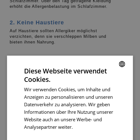
Schlafzimmer. Über den Tag getragene Kleidung
erhöht die Allergenbelastung im Schlafzimmer.
2. Keine Haustiere
Auf Haustiere sollten Allergiker möglichst
verzichten, denn sie verschleppen Milben und
bieten ihnen Nahrung.
3. Staubfänger vermeiden
Entfernen Sie möglichst alle Teppiche und vermeiden Sie
Diese Webseite verwendet
dicke Vorhänge.
Cookies.
GERMAN
4. Auf das Klima achten
Wir verwenden Cookies, um Inhalte und
FRENCH
Anzeigen zu personalisieren und unseren
Halten Sie die Temperaturen zwischen 18-22° C bei einer
Luftfeuchtigkeit von 40-50 %.
Datenverkehr zu analysieren. Wir geben
Informationen über Ihre Nutzung unserer
5. Oft waschen
Website auch an unsere Werbe- und
Analysepartner weiter.
Weitere
Ihre Bettwäsche sollten Sie wöchentlich bei 60° C
waschen. Stofftiere von Kindern sollten ebenfalls häufig
Informationen
gewaschen werden.