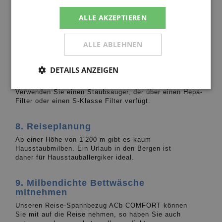
ALLE AKZEPTIEREN
6. Pflanzen
Pflanzen sind echte Staubfänger und fördern die
ALLE ABLEHNEN
Schimmelpilzentwicklung.
7. Regelmässiges Staubsaugen und
DETAILS ANZEIGEN
Abstauben
Verwenden Sie einen Staubsauger, der über einen Hepa-
Filter oder einen S-Klasse Filter verfügt.
8. Reiseplanung
Ab einer Höhe von 1‘200 m gibt es kaum
Hausstaubmilben. Ein Urlaub in den Bergen ist
daher für Hausstauballergiker ideal.
9. Milbendichte Bettwäsche
mitnehmen
Unseren Reise-Spannbezug ACb COMFORT können
Sie mit auf die Reise nehmen, so haben Sie auch